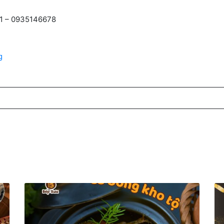
11 – 0935146678
g