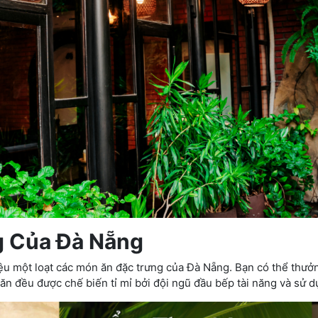
g Của Đà Nẵng
hiệu một loạt các món ăn đặc trưng của Đà Nẵng. Bạn có thể thư
ăn đều được chế biến tỉ mỉ bởi đội ngũ đầu bếp tài năng và sử 