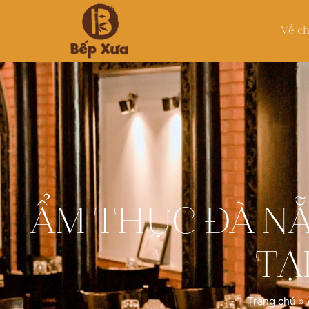
Về ch
ẨM THỰC ĐÀ NẴ
TẠ
Trang chủ
»