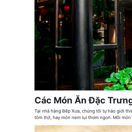
Các Món Ăn Đặc Trưn
Tại nhà hàng Bếp Xưa, chúng tôi tự hào giới t
tôm thịt, hay món nem lụi thơm ngon. Mỗi món 