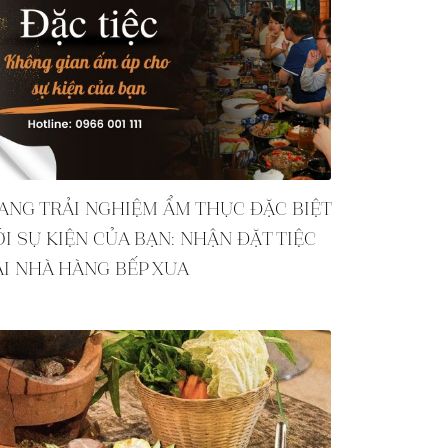
ANG TRẢI NGHIỆM ẨM THỰC ĐẶC BIỆT
ỚI SỰ KIỆN CỦA BẠN: NHẬN ĐẶT TIỆC
ẠI NHÀ HÀNG BẾP XƯA