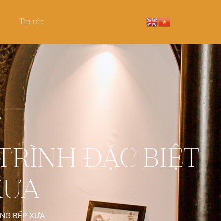
Tin tức
TRÌNH ĐẶC BIỆT
XƯA
ÀNG BẾP XƯA