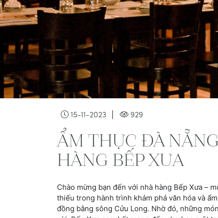
|
15-11-2023
929
ẨM THỰC ĐÀ NẴNG 
HÀNG BẾP XƯA
Chào mừng bạn đến với nhà hàng Bếp Xưa – mộ
thiếu trong hành trình khám phá văn hóa và ẩm t
đồng bằng sông Cửu Long. Nhờ đó, những món ă