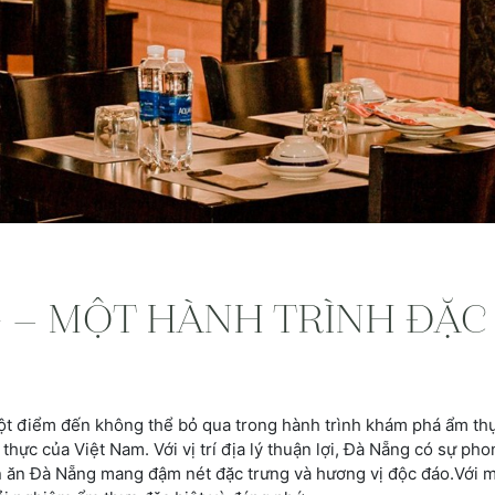
– MỘT HÀNH TRÌNH ĐẶC 
t điểm đến không thể bỏ qua trong hành trình khám phá ẩm thự
hực của Việt Nam. Với vị trí địa lý thuận lợi, Đà Nẵng có sự pho
n Đà Nẵng mang đậm nét đặc trưng và hương vị độc đáo.Với mộ