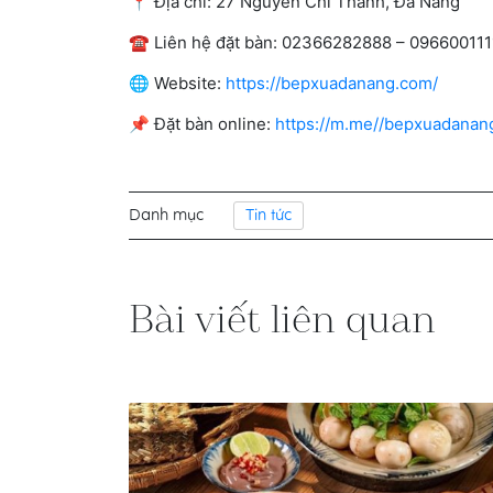
📍 Địa chỉ: 27 Nguyễn Chí Thanh, Đà Nẵng
☎️ Liên hệ đặt bàn: 02366282888 – 09660011
🌐 Website:
https://bepxuadanang.com/
📌 Đặt bàn online:
https://m.me//bepxuadanan
Danh mục
Tin tức
Bài viết liên quan