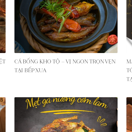
ỆT
CÁ BỐNG KHO TỘ – VỊ NGON TRỌN VẸN
M
TẠI BẾP XƯA
T
T