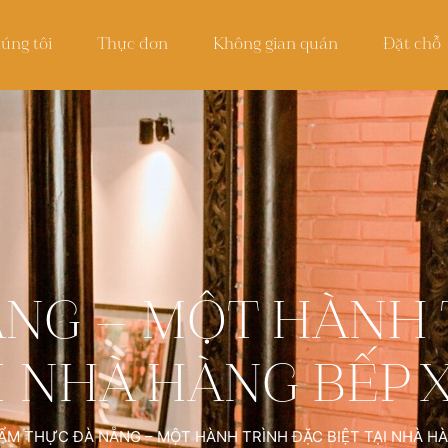
úng tôi
Thực đơn
Không gian quán
Đặt chỗ
NG – MỘT HÀNH 
I NHÀ HÀNG BẾP 
ẨM THỰC ĐÀ NẴNG – MỘT HÀNH TRÌNH ĐẶC BIỆT TẠI NHÀ H