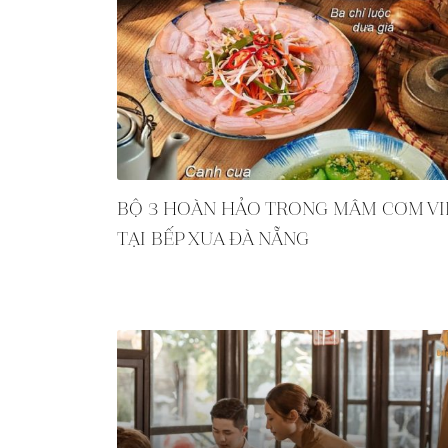
BỘ 3 HOÀN HẢO TRONG MÂM CƠM VI
TẠI BẾP XƯA ĐÀ NẴNG