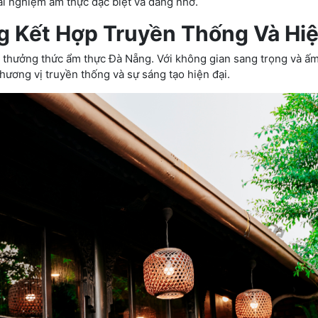
i nghiệm ẩm thực đặc biệt và đáng nhớ.
g Kết Hợp Truyền Thống Và Hiệ
 thưởng thức ẩm thực Đà Nẵng. Với không gian sang trọng và ấ
hương vị truyền thống và sự sáng tạo hiện đại.