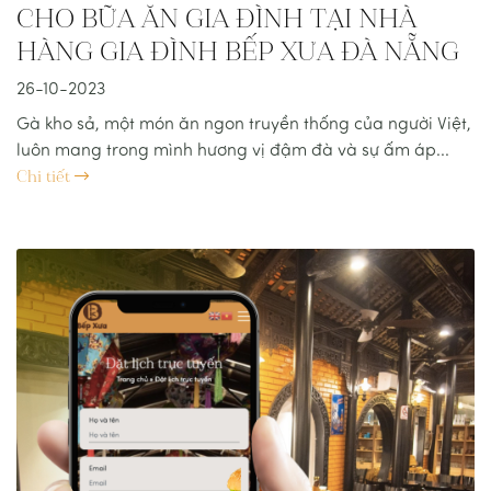
CHO BỮA ĂN GIA ĐÌNH TẠI NHÀ
HÀNG GIA ĐÌNH BẾP XƯA ĐÀ NẴNG
26-10-2023
Gà kho sả, một món ăn ngon truyền thống của người Việt,
luôn mang trong mình hương vị đậm đà và sự ấm áp...
Chi tiết