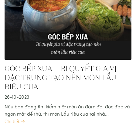
GÓC BẾP XƯA – BÍ QUYẾT GIA VỊ
ĐẶC TRƯNG TẠO NÊN MÓN LẨU
RIÊU CUA
26-10-2023
Nếu bạn đang tìm kiếm một món ăn đậm đà, độc đáo và
ngon mắt để thử, thì món Lẩu riêu cua tại nhà...
Chi tiết