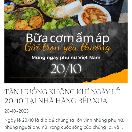
TẬN HƯỞNG KHÔNG KHÍ NGÀY LỄ
20/10 TẠI NHÀ HÀNG BẾP XƯA
20-10-2023
Ngày lễ 20/10 là dịp để chúng ta tôn vinh những phụ nữ,
những người phụ nữ trong cuộc sống của chúng ta, và...