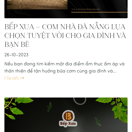
BẾP XƯA – CƠM NHÀ ĐÀ NẴNG LỰA
CHỌN TUYỆT VỜI CHO GIA ĐÌNH VÀ
BẠN BÈ
26-10-2023
Nếu bạn đang tìm kiếm một địa điểm ẩm thực ấm áp và
thân thiện để tận hưởng bữa cơm cùng gia đình và...
Chi tiết