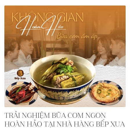
TRẢI NGHIỆM BỮA CƠM NGON
HOÀN HẢO TẠI NHÀ HÀNG BẾP XƯA