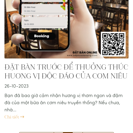
ĐẶT BÀN TRƯỚC ĐỂ THƯỞNG THỨC
HƯƠNG VỊ ĐỘC ĐÁO CỦA CƠM NIÊU
26-10-2023
Bạn đã bao giờ cảm nhận hương vị thơm ngon và đậm
đà của một bữa ăn cơm niêu truyền thống? Nếu chưa,
nhà...
Chi tiết