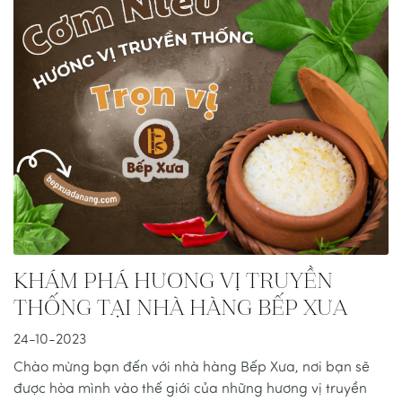
KHÁM PHÁ HƯƠNG VỊ TRUYỀN
THỐNG TẠI NHÀ HÀNG BẾP XƯA
24-10-2023
Chào mừng bạn đến với nhà hàng Bếp Xưa, nơi bạn sẽ
được hòa mình vào thế giới của những hương vị truyền