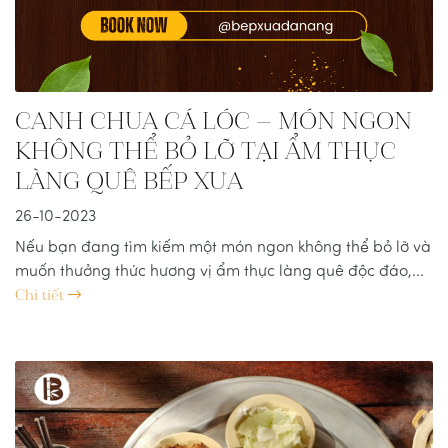
CANH CHUA CÁ LÓC – MÓN NGON
KHÔNG THỂ BỎ LỠ TẠI ẨM THỰC
LÀNG QUÊ BẾP XƯA
26-10-2023
Nếu bạn đang tìm kiếm một món ngon không thể bỏ lỡ và
muốn thưởng thức hương vị ẩm thực làng quê độc đáo,...
Chi tiết