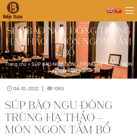
SÚP BÀO NGƯ ĐÔNG TRÙNG
HẠ THẢO – MÓN NGON TẨM
BỔ
Trang chủ
»
SÚP BÀO NGƯ ĐÔNG TRÙNG HẠ THẢO – MÓN
NGON TẨM BỔ
|
04-10-2022
1065
SÚP BÀO NGƯ ĐÔNG
TRÙNG HẠ THẢO –
MÓN NGON TẨM BỔ