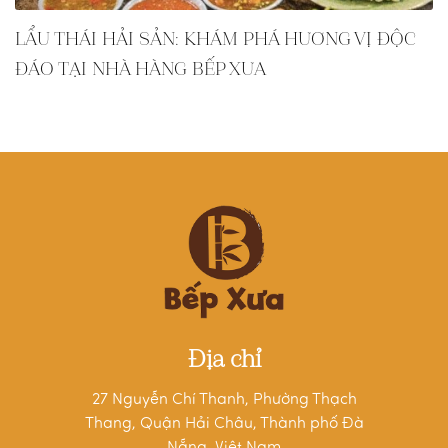
LẨU THÁI HẢI SẢN: KHÁM PHÁ HƯƠNG VỊ ĐỘC
ĐÁO TẠI NHÀ HÀNG BẾP XƯA
Địa chỉ
27 Nguyễn Chí Thanh, Phường Thạch
Thang, Quận Hải Châu, Thành phố Đà
Nẵng, Việt Nam