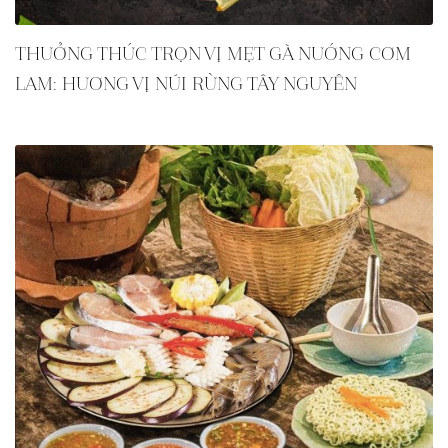
THƯỞNG THỨC TRỌN VỊ MẸT GÀ NƯỚNG CƠM
LAM: HƯƠNG VỊ NÚI RỪNG TÂY NGUYÊN