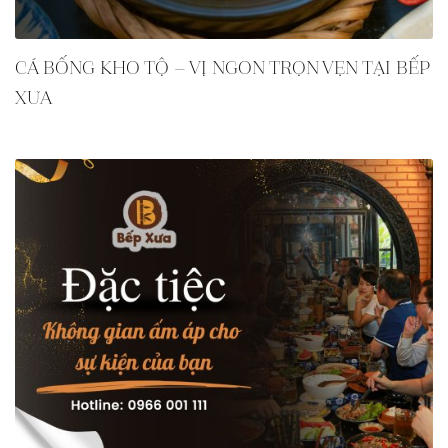
CÁ BỐNG KHO TỘ – VỊ NGON TRỌN VẸN TẠI BẾP
XƯA