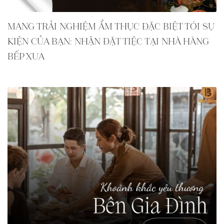
MANG TRẢI NGHIỆM ẨM THỰC ĐẶC BIỆT TỚI SỰ
KIỆN CỦA BẠN: NHẬN ĐẶT TIỆC TẠI NHÀ HÀNG
BẾP XƯA