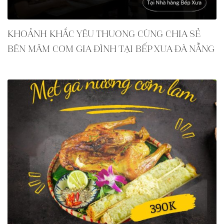
KHOẢNH KHẮC YÊU THƯƠNG CÙNG CHIA SẺ
BÊN MÂM CƠM GIA ĐÌNH TẠI BẾP XƯA ĐÀ NẴNG