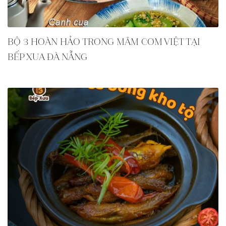
BỘ 3 HOÀN HẢO TRONG MÂM CƠM VIỆT TẠI
BẾP XƯA ĐÀ NẴNG